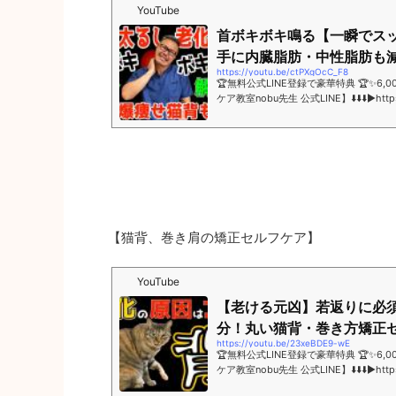
YouTube
首ボキボキ鳴る【一瞬でス
手に内臓脂肪・中性脂肪も減ら
https://youtu.be/ctPXgOcC_F8
🏆無料公式LINE登録で豪華特典 🏆✨6
ケア教室nobu先生 公式LINE】⬇️⬇️⬇️▶️https
━━━━━━━━✅症状・お悩み別３大特
痩せ・スタイルアップ✅【超簡単】腰痛・股
【
猫背、巻き肩の矯正セルフケア
】
YouTube
【老ける元凶】若返りに必須
分！丸い猫背・巻き方矯正セル
https://youtu.be/23xeBDE9-wE
🏆無料公式LINE登録で豪華特典 🏆✨6
ケア教室nobu先生 公式LINE】⬇️⬇️⬇️▶️https
━━━━━━━━✅症状・お悩み別３大