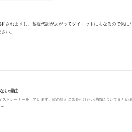
股関節痛・膝...
緩和されますし、基礎代謝があがってダイエットにもなるので気に
ださい。
ない理由
イストレーナーをしています。喉の冷えに気を付けたい理由についてまとめ
..