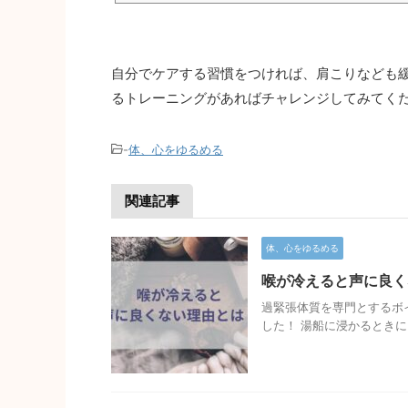
せ・スタイルアップ🎁✅【超簡単】腰痛・
自分でケアする習慣をつければ、肩こりなども
るトレーニングがあればチャレンジしてみてく
-
体、心をゆるめる
関連記事
体、心をゆるめる
喉が冷えると声に良く
過緊張体質を専門とするボ
した！ 湯船に浸かるときに .