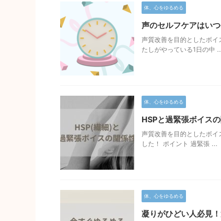
体、心をゆるめる
声のセルフケアはいつ
声質改善を目的としたボイ
たしがやっている1日の中 ..
体、心をゆるめる
HSPと過緊張ボイス
声質改善を目的としたボイ
した！ ポイント 過緊張 ...
体、心をゆるめる
凝りがひどい人必見！