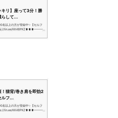
ッキリ】座って3分！勝
して...
,000名以上の方が登録中✨【セルフ
://lin.ee/KK48PKZ⬆︎⬆︎⬆︎━━━
典プレゼント🎁✅ぜい肉・太もも
関節痛・膝...
！猫背/巻き肩を即効2
フ...
,000名以上の方が登録中✨【セルフ
://lin.ee/KK48PKZ⬆︎⬆︎⬆︎━━━
特典プレゼント✅ぜい肉・太もも痩