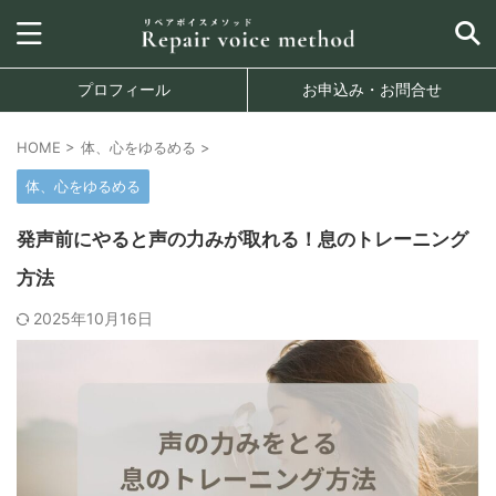
プロフィール
お申込み・お問合せ
HOME
>
体、心をゆるめる
>
体、心をゆるめる
発声前にやると声の力みが取れる！息のトレーニング
方法
2025年10月16日