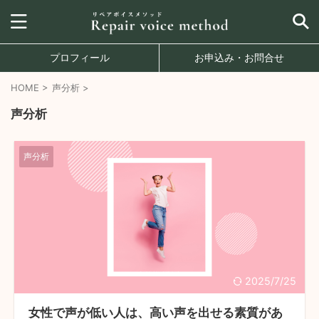
プロフィール
お申込み・お問合せ
HOME
>
声分析
>
声分析
声分析
2025/7/25
女性で声が低い人は、高い声を出せる素質があ