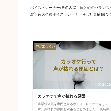
ボイストレーナー/＠名古屋 体と心のバランス
歴】音大卒後ボイストレーナー→会社員(副業で
声が出にくい
2025
カラオケで声が枯れる原因
過緊張体質を専門とするボイストレーナーをして
す。声枯れの原因と対策をまとめました！ 長時間