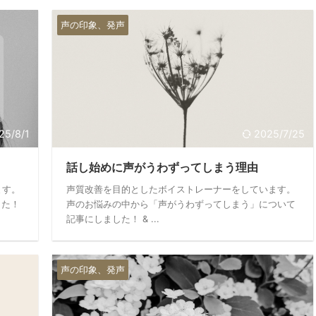
声の印象、発声
25/8/1
2025/7/25
話し始めに声がうわずってしまう理由
ます。
声質改善を目的としたボイストレーナーをしています。
した！
声のお悩みの中から「声がうわずってしまう」について
記事にしました！ & ...
声の印象、発声