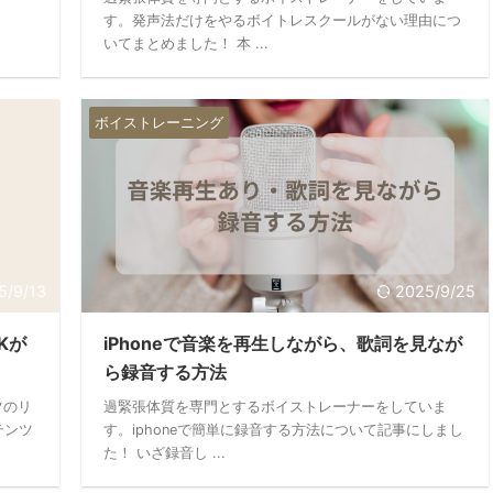
す。発声法だけをやるボイトレスクールがない理由につ
いてまとめました！ 本 ...
ボイストレーニング
5/9/13
2025/9/25
Kが
iPhoneで音楽を再生しながら、歌詞を見なが
ら録音する方法
ツのリ
過緊張体質を専門とするボイストレーナーをしていま
テンツ
す。iphoneで簡単に録音する方法について記事にしまし
た！ いざ録音し ...