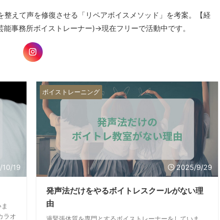
を整えて声を修復させる「リペアボイスメソッド」を考案。【経
芸能事務所ボイストレーナー)→現在フリーで活動中です。
ボイストレーニング
/10/19
2025/9/29
発声法だけをやるボイトレスクールがない理
由
いま
カラオ
過緊張体質を専門とするボイストレーナーをしていま