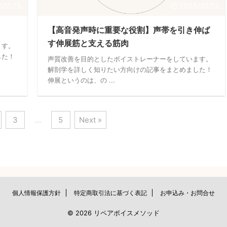
5/7/25
2025/10/13
【高音発声時に重要な役割】声帯を引き伸ば
す伸展筋と支える筋肉
ます。
した！
声質改善を目的としたボイストレーナーをしています。
解剖学を詳しく知りたい方向けの記事をまとめました！
伸展というのは、の ...
3
…
5
Next »
個人情報保護方針
特定商取引法に基づく表記
お申込み・お問合せ
© 2026 リペアボイスメソッド