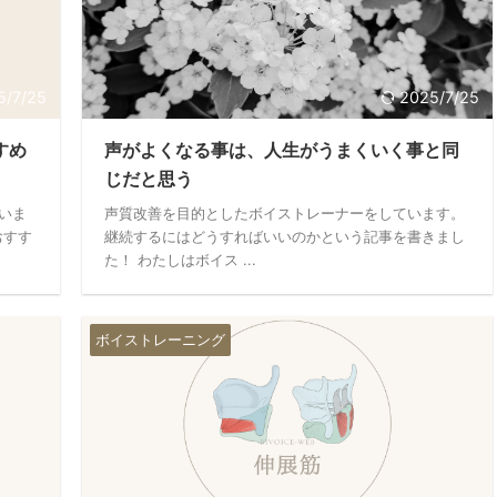
5/7/25
2025/7/25
すめ
声がよくなる事は、人生がうまくいく事と同
じだと思う
いま
声質改善を目的としたボイストレーナーをしています。
おすす
継続するにはどうすればいいのかという記事を書きまし
た！ わたしはボイス ...
ボイストレーニング