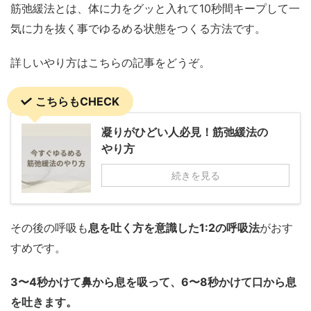
筋弛緩法とは、体に力をグッと入れて10秒間キープして一
気に力を抜く事でゆるめる状態をつくる方法です。
詳しいやり方はこちらの記事をどうぞ。
こちらもCHECK
凝りがひどい人必見！筋弛緩法の
やり方
続きを見る
その後の呼吸も
息を吐く方を意識した1:2の呼吸法
がおす
すめです。
3〜4秒かけて鼻から息を吸って、6〜8秒かけて口から息
を吐きます。