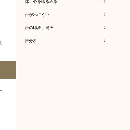
体、心をゆるめる
声が出にくい
声の印象、発声
声分析
気
す