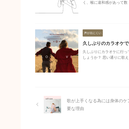
く、喉に違和感があって数 .
声が出にくい
久しぶりのカラオケで
久しぶりにカラオケに行っ
しょうか？ 思い通りに歌え .
歌が上手くなる為には身体のケ
要な理由