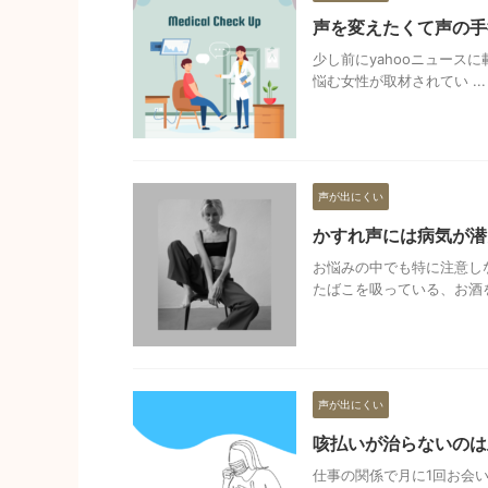
声を変えたくて声の手
少し前にyahooニュー
悩む女性が取材されてい ...
声が出にくい
かすれ声には病気が潜
お悩みの中でも特に注意し
たばこを吸っている、お酒を 
声が出にくい
咳払いが治らないのは
仕事の関係で月に1回お会