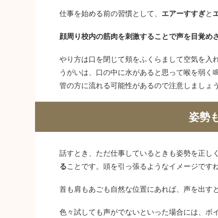
仕事を始める前の習慣として、
エアーすすぎ
と
顔周り校内の筋肉を刺激することで声を目覚め
やり方は口を閉じて頬をふくらまして空気を入
うがいは、口の中に水があると思って喉を弱く
管の方に流れる可能性があるので注意しましょ
姿勢
話すとき、ただ仕事しているときも姿勢を正し
る
ことです。頭を引っ張るようなイメージです
首も肩もあごも自然な位置にあれば、声を出す
色々試しても声がでないといった場合には、ボ