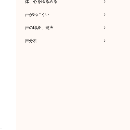
体、心をゆるめる
、
声が出にくい
声の印象、発声
声分析
い