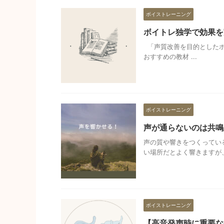
ボイストレーニング
ボイトレ独学で効果を
「声質改善を目的としたボ
おすすめの教材 ...
ボイストレーニング
声が通らないのは共鳴
声の質や響きをつくってい
い場所だとよく響きますが、 
ボイストレーニング
【高音発声時に重要な