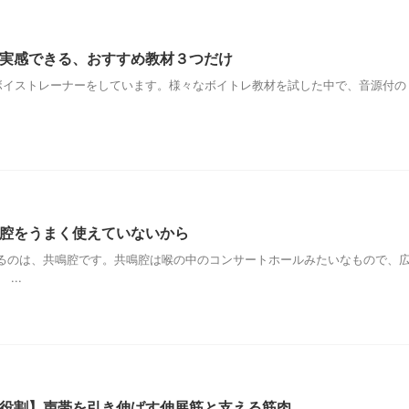
実感できる、おすすめ教材３つだけ
イストレーナーをしています。様々なボイトレ教材を試した中で、音源付の
腔をうまく使えていないから
るのは、共鳴腔です。共鳴腔は喉の中のコンサートホールみたいなもので、
...
役割】声帯を引き伸ばす伸展筋と支える筋肉